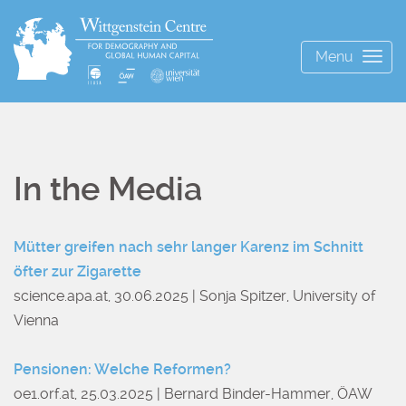
Menu
Togg
navig
In the Media
Mütter greifen nach sehr langer Karenz im Schnitt
öfter zur Zigarette
science.apa.at, 30.06.2025 | Sonja Spitzer, University of
Vienna
Pensionen: Welche Reformen?
oe1.orf.at, 25.03.2025 | Bernard Binder-Hammer, ÖAW